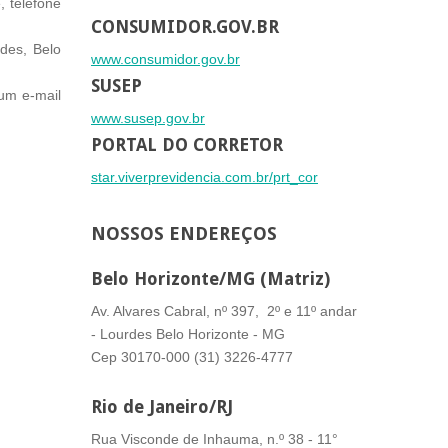
 telefone
CONSUMIDOR.GOV.BR
des, Belo
www.consumidor.gov.br
SUSEP
um e-mail
www.susep.gov.br
PORTAL DO CORRETOR
star.viverprevidencia.com.br/prt_cor
NOSSOS
ENDEREÇOS
Belo Horizonte/MG (Matriz)
Av. Alvares Cabral, nº 397, 2º e 11º andar
- Lourdes Belo Horizonte - MG
Cep 30170-000 (31) 3226-4777
Rio de Janeiro/RJ
Rua Visconde de Inhauma, n.º 38 - 11°