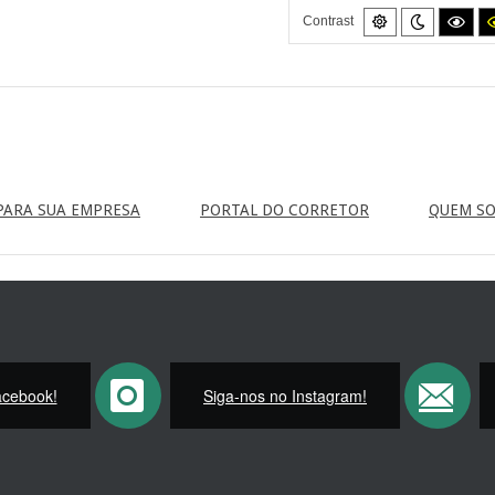
Default
Night
Hig
Contrast
mode
mode
cont
blac
mod
PARA SUA EMPRESA
PORTAL DO CORRETOR
QUEM S
acebook!
Siga-nos no Instagram!