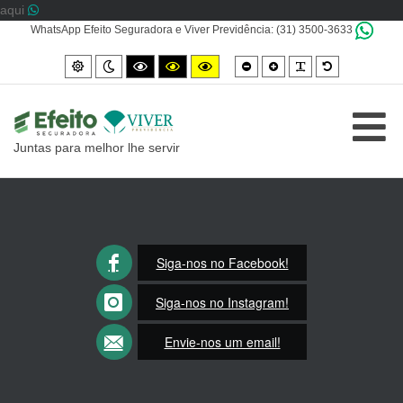
aqui
WhatsApp Efeito Seguradora e Viver Previdência: (31) 3500-3633
Smaller
Larger
PLG_SYSTEM_
Default
Default
Night
High
High
High
font
font
font
mode
mode
contrast
contrast
contrast
black/white
black/yellow
yellow/black
mode.
mode.
mode.
Juntas para melhor lhe servir
Siga-nos no Facebook!
Siga-nos no Instagram!
Envie-nos um email!