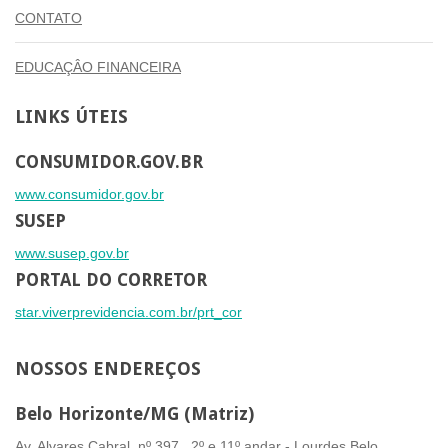
CONTATO
EDUCAÇÂO FINANCEIRA
LINKS
ÚTEIS
CONSUMIDOR.GOV.BR
www.consumidor.gov.br
SUSEP
www.susep.gov.br
PORTAL DO CORRETOR
star.viverprevidencia.com.br/prt_cor
NOSSOS
ENDEREÇOS
Belo Horizonte/MG (Matriz)
Av. Alvares Cabral, nº 397, 2º e 11º andar - Lourdes Belo