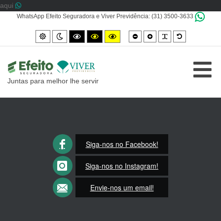
aqui
WhatsApp Efeito Seguradora e Viver Previdência: (31) 3500-3633
Smaller
Larger
PLG_SYSTEM_
Default
Default
Night
High
High
High
font
font
font
mode
mode
contrast
contrast
contrast
black/white
black/yellow
yellow/black
mode.
mode.
mode.
Juntas para melhor lhe servir
Siga-nos no Facebook!
Siga-nos no Instagram!
Envie-nos um email!