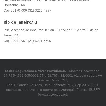
Horizonte - MG
Cep 30170-000 (31) 3226-4777
Rio de Janeiro/RJ
Rua Visconde de Inhauma, n.º 38 - 11° Andar – Centro - Rio de
Janeiro/RJ
Cep 20091-007 (21) 3211-7700
Efeito Seguradora e Viver Previdência
- Direitos Reservados -
CNPJ 54.783.005/0001-67 e 33.767.492/0001-02, com sede a Av.
Alvares Cabral 397,
2º e 11º andar, Lourdes, Belo Horizonte, MG, Cep 30170-001,
entidades autorizadas a operar pela Autarquia Federal SUSEP
(www.susep.gov.br).